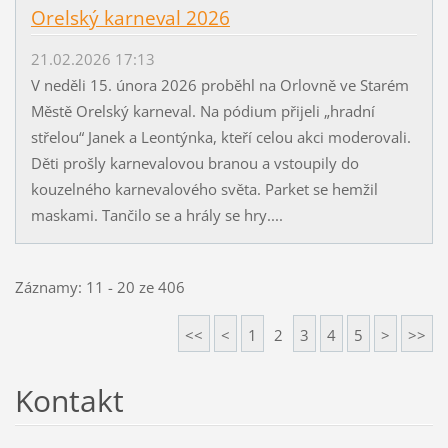
Orelský karneval 2026
21.02.2026 17:13
V neděli 15. února 2026 proběhl na Orlovně ve Starém
Městě Orelský karneval. Na pódium přijeli „hradní
střelou“ Janek a Leontýnka, kteří celou akci moderovali.
Děti prošly karnevalovou branou a vstoupily do
kouzelného karnevalového světa. Parket se hemžil
maskami. Tančilo se a hrály se hry....
Záznamy: 11 - 20 ze 406
<<
<
1
2
3
4
5
>
>>
Kontakt