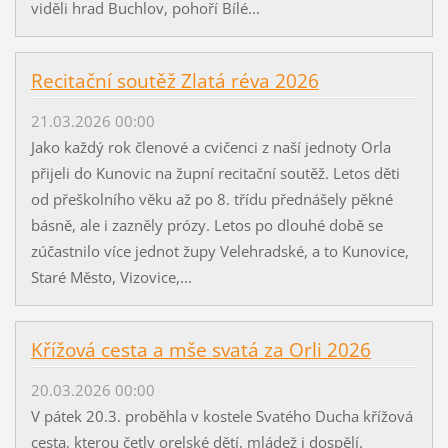
viděli hrad Buchlov, pohoří Bílé...
Recitační soutěž Zlatá réva 2026
21.03.2026 00:00
Jako každý rok členové a cvičenci z naší jednoty Orla
přijeli do Kunovic na župní recitační soutěž. Letos děti
od přeškolního věku až po 8. třídu přednášely pěkné
básně, ale i zazněly prózy. Letos po dlouhé době se
zúčastnilo více jednot župy Velehradské, a to Kunovice,
Staré Město, Vizovice,...
Křížová cesta a mše svatá za Orli 2026
20.03.2026 00:00
V pátek 20.3. proběhla v kostele Svatého Ducha křížová
cesta, kterou četly orelské dětí, mládež i dospělí.