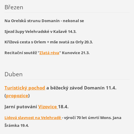
Březen
Na Orelsků strunu Domanín - nekonal se
Sjezd župy Velehradské v Kašavě 14.3.
Křížová cesta s Orlem + mše svatá za Orly 20.3.
Recitační soutěž
"
Zlatá réva
" Kunovice 21.3.
Duben
Turistický pochod
a běžecký závod Domanín 11.4.
(
propozice
)
Jarní putování
Vizovice
18.4.
Lidová slavnost na Velehradě
- výročí 70 let úmrtí Mons. Jana
Šrámka 19.4.