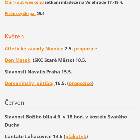
Chill - out weekend
setkání mládeže na Velehradě 17.-19.4.
Pitěnský škrpál
25.4.
Květen
Atletické závody Nivnice
2.5.
propozice
Den Matek
(SKC Staré Město) 10.5.
Slavnosti Navalis Praha 15.5.
Domanínský pětiboj
16.5. (
propozice
)
Červen
Slavnost Božího těla 4.6. v 18 hod. v kostele Svatého
Ducha
Cantate Luhačovice 13.6 (
plakátek
)