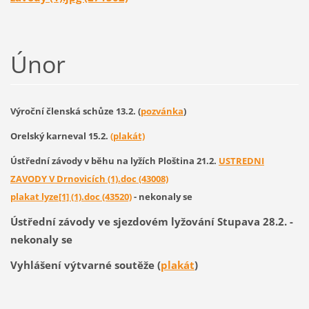
Únor
Výroční členská schůze 13.2. (
pozvánka
)
Orelský karneval 15.2.
(plakát)
Ústřední závody v běhu na lyžích Ploština 21.2.
USTREDNI
ZAVODY V Drnovicích (1).doc (43008)
plakat lyze[1] (1).doc (43520)
- nekonaly se
Ústřední závody ve sjezdovém lyžování Stupava 28.2. -
nekonaly se
Vyhlášení výtvarné soutěže (
plakát
)