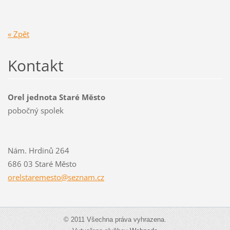
« Zpět
Kontakt
Orel jednota Staré Město
pobočný spolek
Nám. Hrdinů 264
686 03 Staré Město
orelstar
emesto@s
eznam.cz
© 2011 Všechna práva vyhrazena.