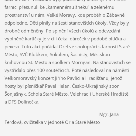
farníci přesunuli ke „kamennému šneku“ a zelenému
prostranství u nám. Velké Moravy, kde proběhlo Zábavné
odpoledne. Děti plnily na šesti stanovištích úkoly. Vždy byly
drobně odměněny. Po splnění všech úkolů a odevzdání
vyplněné kartičky je v cíli čekal dáreček v podobě pitíčka a
pexesa. Tuto akci pořádal Orel ve spolupráci s farností Staré
Město, SVČ Klubkem, Sokolem, Šachisty, Městskou
knihovnou St. Město a spolkem Morrigan. Na stanovištích se
vystřídalo přes 100 soutěžících. Poté následoval na náměstí
Velkomoravský koncert Jiřího Pavlici a Hradišťanu, jehož
hosty byl písničkář Pavel Helan, Česko-Ukrajinský sbor
Šonjašnyk, Schola Staré Město, Velehrad i Uherské Hradiště
a DFS Dolinečka.
Mgr. Jana
Ferdová, cvičitelka v jednotě Orla Staré Město