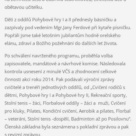
obětavou učitelku.
Děti z oddílů Pohybové hry I a II přednesly básničku a
zazpívaly pod vedením Mgr.Jany Ferdové při kytaře písničku.
Popřáli jsme také letošním jubilantům hodně orelského
elánu, zdraví a Božího požehnání do dalších let života.
Po schválení navrženého programu, proběhla volba
zapisovatele, mandátové a návrhové komise. Následovala
kontrola usnesení z minulé VČS a zhodnocení celkové
činnosti akcí roku 2014. Pak podávali výroční zprávy
cvičitelé a trenéři jednotlivých oddílů, od „Cvičení rodičů s
dětmi, Pohybové hry I a Pohybové hry II, Rekreační sporty,
Stolní tenis – žáci, Florbalové oddíly – žáci a muži, Cvičení
pro kluky, Pilates, Kondiční cvičení, Aerobik a pilates, Florbal
– veteráni, Stolní tenis -dospělí, Badminton až po Posilovnu“.
Členská základna byla seznámena s pokladní zprávou a pak
s revizní zprávou.