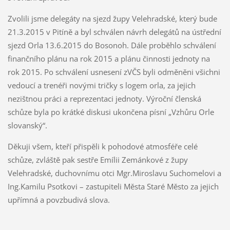
Zvolili jsme delegáty na sjezd župy Velehradské, který bude
21.3.2015 v Pitíně a byl schválen návrh delegátů na ústřední
sjezd Orla 13.6.2015 do Bosonoh. Dále proběhlo schválení
finančního plánu na rok 2015 a plánu činnosti jednoty na
rok 2015. Po schválení usnesení zVČS byli odměněni všichni
vedoucí a trenéři novými tričky s logem orla, za jejich
nezištnou práci a reprezentaci jednoty. Výroční členská
schůze byla po krátké diskusi ukončena písní „Vzhůru Orle
slovanský“.
Děkuji všem, kteří přispěli k pohodové atmosféře celé
schůze, zvláště pak sestře Emílii Zemánkové z župy
Velehradské, duchovnímu otci Mgr.Miroslavu Suchomelovi a
Ing.Kamilu Psotkovi – zastupiteli Města Staré Město za jejich
upřímná a povzbudivá slova.