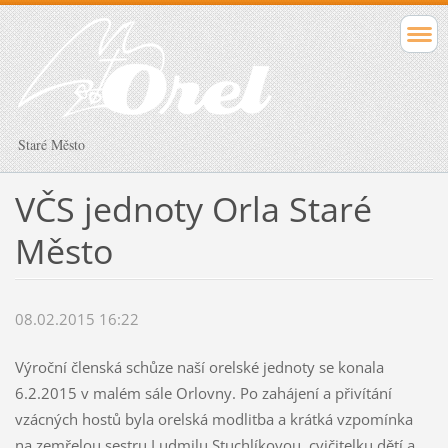
Staré Město
VČS jednoty Orla Staré
Město
08.02.2015 16:22
Výroční členská schůze naší orelské jednoty se konala
6.2.2015 v malém sále Orlovny. Po zahájení a přivítání
vzácných hostů byla orelská modlitba a krátká vzpomínka
na zemřelou sestru Ludmilu Stuchlíkovou, cvičitelku dětí a