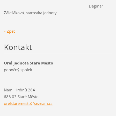
Dagmar
Zálešáková, starostka jednoty
« Zpět
Kontakt
Orel jednota Staré Město
pobočný spolek
Nám. Hrdinů 264
686 03 Staré Město
orelstar
emesto@s
eznam.cz