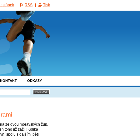
 stránek
RSS
Tisk
KONTAKT
ODKAZY
brami
Orla ze dvou moravských žup.
 toho již zažil! Kolika
yní spolu s dalšími pěti