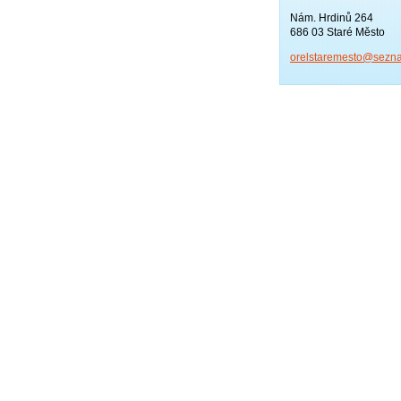
Nám. Hrdinů 264
686 03 Staré Město
orelstar
emesto@s
ezn