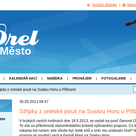
Úvodní stránka
Mapa
 Město
KALENDÁŘ AKCÍ
NABÍDKA
PRONÁJEM
FOTOGALERIE
řípky z orelské pouti na Svatou Horu u Příbrami
30.05.2013 08:47
Střípky z orelské pouti na Svatou Horu u Pří
sto
V brzkých raních hodinách dne 18.5.2013, se vydali na pouť členové 
To vše za přítomnosti staroměstského krásně vyšívaného praporu. Co ten
rukama byl nesen, kde všude byl, kolik orlů a orlic mu vzdávalo čest? N
prapory jej poutníci vezli k Panně Marii na Svatou Horu.