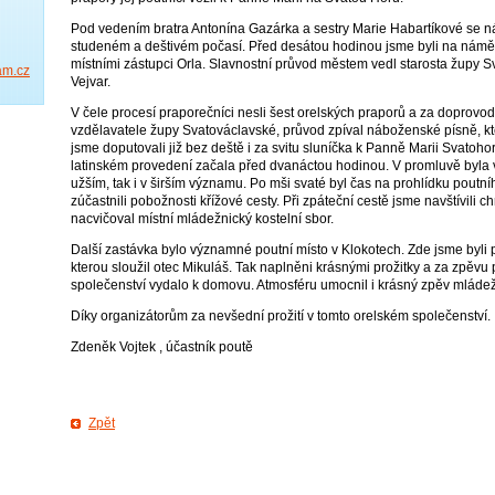
Pod vedením bratra Antonína Gazárka a sestry Marie Habartíkové se náš 
studeném a deštivém počasí. Před desátou hodinou jsme byli na náměsti
místními zástupci Orla. Slavnostní průvod městem vedl starosta župy S
am.cz
Vejvar.
V čele procesí praporečníci nesli šest orelských praporů a za doprov
vzdělavatele župy Svatováclavské, průvod zpíval náboženské písně, kte
jsme doputovali již bez deště i za svitu sluníčka k Panně Marii Svatoho
latinském provedení začala před dvanáctou hodinou. V promluvě byla v
užším, tak i v širším významu. Po mši svaté byl čas na prohlídku poutní
zúčastnili pobožnosti křížové cesty. Při zpáteční cestě jsme navštívili
nacvičoval místní mládežnický kostelní sbor.
Další zastávka bylo významné poutní místo v Klokotech. Zde jsme byli p
kterou sloužil otec Mikuláš. Tak naplněni krásnými prožitky a za zpěvu 
společenství vydalo k domovu. Atmosféru umocnil i krásný zpěv mláde
Díky organizátorům za nevšední prožití v tomto orelském společenství.
Zdeněk Vojtek , účastník poutě
Zpět