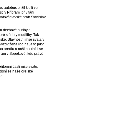
autobus blížil k cíli ve
 v Příbrami přivítáni
vatováclavské bratr Stanislav
odu dechové hudby a
ré střídaly modlitby. Tak
rské. Slavnostní mše svatá v
yzdvižena rodina, a to jakv
ho areálu a naši poutníci se
 chrám v Sepekově, kde právě
řítomni části mše svaté,
písní se naše orelské
že.