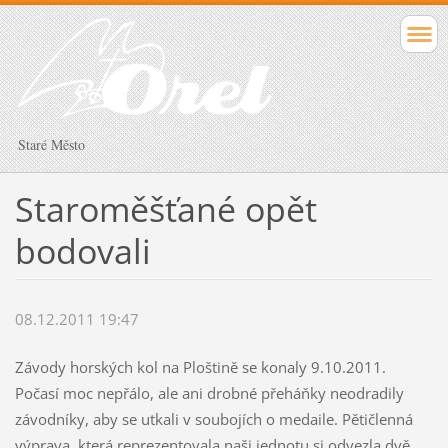
Staré Město
Staroměšťané opět
bodovali
08.12.2011 19:47
Závody horských kol na Ploštině se konaly 9.10.2011.
Počasí moc nepřálo, ale ani drobné přeháňky neodradily
závodníky, aby se utkali v soubojích o medaile. Pětičlenná
výprava, která reprezentovala naši jednotu si odvezla dvě