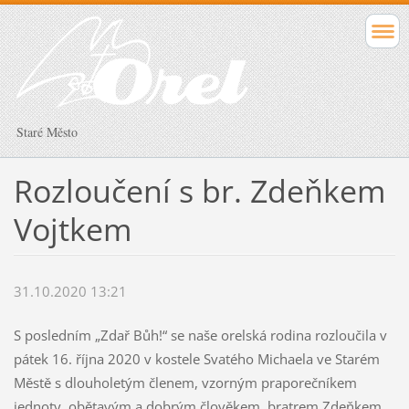
Staré Město
Rozloučení s br. Zdeňkem
Vojtkem
31.10.2020 13:21
S posledním „Zdař Bůh!“ se naše orelská rodina rozloučila v
pátek 16. října 2020 v kostele Svatého Michaela ve Starém
Městě s dlouholetým členem, vzorným praporečníkem
jednoty, obětavým a dobrým člověkem, bratrem Zdeňkem