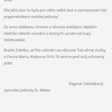
Dle jeho slov to byla pro něho velká čest a vyznamenání být
praporečníkem orelské jednoty!
Za svou obětavou činnost a věrnost orelským ideálům
obdržel několik ocenění a čestných uznání od župy
Velehradské.
Bratře Zdeňku, ať Pán odmění na věčnosti Tvé věrné služby
a Panna Maria, Královna Orlů Tě vezme pod svůj ochranný
plášť.
Dagmar Zálešáková,
starostka jednoty St. Město