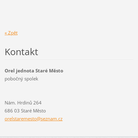
« Zpět
Kontakt
Orel jednota Staré Město
pobočný spolek
Nám. Hrdinů 264
686 03 Staré Město
orelstar
emesto@s
eznam.cz