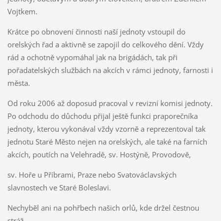
Vojtkem.
Krátce po obnovení činnosti naší jednoty vstoupil do
orelských řad a aktivně se zapojil do celkového dění. Vždy
rád a ochotně vypomáhal jak na brigádách, tak při
pořadatelských službách na akcích v rámci jednoty, farnosti i
města.
Od roku 2006 až doposud pracoval v revizní komisi jednoty.
Po odchodu do důchodu přijal ještě funkci praporečníka
jednoty, kterou vykonával vždy vzorně a reprezentoval tak
jednotu Staré Město nejen na orelských, ale také na farních
akcích, poutích na Velehradě, sv. Hostýně, Provodově,
sv. Hoře u Příbrami, Praze nebo Svatováclavských
slavnostech ve Staré Boleslavi.
Nechyběl ani na pohřbech našich orlů, kde držel čestnou
stráž.