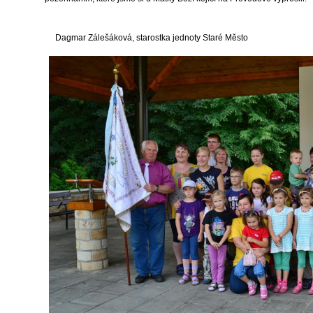
Dagmar Zálešáková, starostka jednoty Staré Město