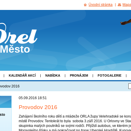
Úvodní stránka
Mapa
 Město
KALENDÁŘ AKCÍ
NABÍDKA
PRONÁJEM
FOTOGALERIE
ovodov 2016
05.09.2016 18:51
Provodov 2016
sto
Zahájení školního roku dětí a mládeže ORLA župy Velehradské se kon
místě Provodov. Tentokrát to byla sobota 3.září 2016. U Orlovny ve S
skupinka malých poutníků se svými rodiči. Přijíždí autobus, ve kterém j
Moravského Písku a má pokračovat po trase Uherské Hradiště, Kunovice