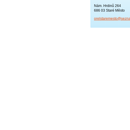
Nám. Hrdinů 264
686 03 Staré Město
orelstar
emesto@s
ezn