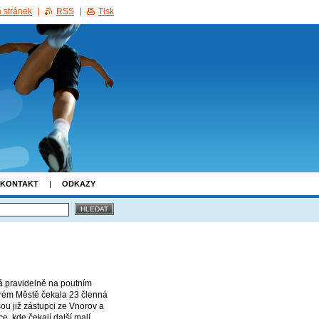
 stránek
RSS
Tisk
KONTAKT
ODKAZY
á pravidelně na poutním
tarém Městě čekala 23 členná
sou již zástupci ze Vnorov a
, kde čekají další malí