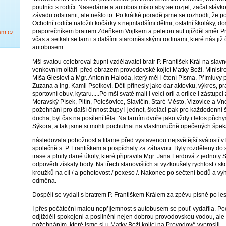
poutníci s rodiči. Nasedáme a autobus místo aby se rozjel, začal stávko
závadu odstranit, ale nešlo to. Po krátké poradě jsme se rozhodli, že 
Ochotní rodiče naložili kočárky s nejmladšími dětmi, ostatní školáky, do
praporečníkem bratrem Zdeňkem Vojtkem a peleton aut ujížděl směr Pro
am.cz
včas a setkali se tam i s dalšími staroměstskými rodinami, které nás již 
autobusem.
Mši svatou celebroval župní vzdělavatel bratr P. František Král na sl
venkovním oltáři před obrazem provodovské kojící Matky Boží. Ministrová
Míša Gieslovi a Mgr. Antonín Haloda, který měl i čtení Písma. Přímluv
Zuzana a Ing. Kamil Psotkovi. Děti přinesly jako dar aktovku, výkres, pr
sportovní obuv, kytaru.....Po mši svaté malí i velcí orli a orlice i zástup
Moravský Písek, Pitín, Polešovice, Slavičín, Staré Město, Vizovice a Vn
požehnání pro další činnost župy i jednot, školáci pak pro každodenní 
ducha, byl čas na posílení těla. Na farním dvoře jako vždy i letos přichy
Sýkora, a tak jsme si mohli pochutnat na vlastnoručně opečených špe
následovala pobožnost a litanie před vystavenou nejsvětější svátostí v k
společně s P. Františkem a pospíchaly za zábavou. Byly rozděleny do
trase a plnily dané úkoly, které připravila Mgr. Jana Ferdová z jednoty
odpovědi získaly body. Na třech stanovištích si vyzkoušely rychlost / skok
kroužků na cíl / a pohotovost / pexeso /. Nakonec po sečtení bodů a v
odměna.
Dospělí se vydali s bratrem P. Františkem Králem za zpěvu písně po les
I přes počáteční malou nepříjemnost s autobusem se pouť vydařila. P
odjížděli spokojeni a posilněni nejen dobrou provodovskou vodou, ale 
požehnáním, které jsme si u Matky Boží kojící na Provodově vyprosili.