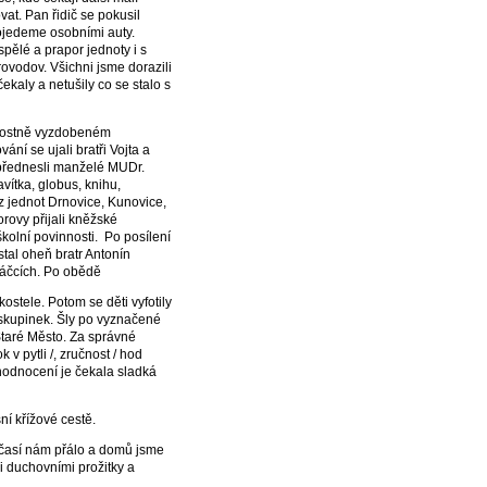
vat. Pan řidič se pokusil
pojedeme osobními auty.
spělé a prapor jednoty i s
vodov. Všichni jsme dorazili
čekaly a netušily co se stalo s
avnostně vyzdobeném
ní se ujali bratři Vojta a
y přednesli manželé MUDr.
avítka, globus, knihu,
ci z jednot Drnovice, Kunovice,
orovy přijali kněžské
školní povinnosti. Po posílení
stal oheň bratr Antonín
káčcích. Po obědě
ostele. Potom se děti vyfotily
 skupinek. Šly po vyznačené
 Staré Město. Za správné
 v pytli /, zručnost / hod
yhodnocení je čekala sladká
ní křížové cestě.
očasí nám přálo a domů jsme
i duchovními prožitky a