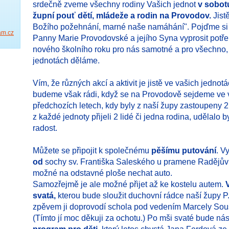
srdečně zveme všechny rodiny Vašich jednot
v sobotu
župní pouť dětí, mládeže a rodin na Provodov.
Jist
Božího požehnání, marné naše namáhání". Pojďme si 
am.cz
Panny Marie Provodovské a jejího Syna vyprosit potře
nového školního roku pro nás samotné a pro všechno, 
jednotách děláme.
Vím, že různých akcí a aktivit je jistě ve vašich jednot
budeme však rádi, když se na Provodově sejdeme ve v
předchozích letech, kdy byly z naší župy zastoupeny 2,
z každé jednoty přijeli 2 lidé či jedna rodina, udělalo 
radost.
Můžete se připojit k společnému
pěšímu putování
. V
od
sochy sv. Františka Saleského u pramene Radějůvk
možné na odstavné ploše nechat auto.
Samozřejmě je ale možné přijet až ke kostelu autem.
svatá,
kterou bude sloužit duchovní rádce naší župy P.
zpěvem ji doprovodí schola pod vedením Marcely Sous
(Tímto jí moc děkuji za ochotu.) Po mši svaté bude ná