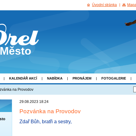
Úvodní stránka
Mapa
 Město
KALENDÁŘ AKCÍ
NABÍDKA
PRONÁJEM
FOTOGALERIE
zvánka na Provodov
29.08.2023 18:24
Pozvánka na Provodov
sto
Zdař Bůh, bratři a sestry,