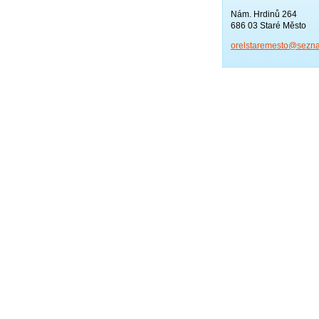
Nám. Hrdinů 264
686 03 Staré Město
orelstar
emesto@s
ezn