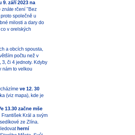
 9. září 2023 na
ě znáte rčení "Bez
proto společně u
bné milosti a dary do
co v orelských
ách a obcích spousta,
ětším počtu než v
 3, či 4 jednoty. Kdyby
by nám to velkou
ycházíme
ve 12. 30
a (viz mapa), kde je
Ve 13.30 začne mše
 František Král a svým
edíkové ze Zlína.
sledovat
herní