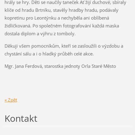
hrály se hry. Děti se naučily taneček Ať žijí duchové, sbíraly
klíče od hradu Brtníku, stavěly hradby hradu, podávaly
kopretinu pro Leontýnku a nechyběla ani oblíbená
židličkovaná. Po společném fotografování každá maska
dostala diplom a výhru z tomboly.
Děkuji všem pomocníkům, kteří se zasloužili o výzdobu a
chystání sálu a i o hladký průběh celé akce.
Mgr. Jana Ferdová, starostka jednoty Orla Staré Město
« Zpět
Kontakt