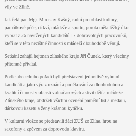
vily ve Zlíně.
Jak řekl pan Mgr. Miroslav Kašný, radní pro oblast kultury,
památkové péče, církví, mládeže a sportu, porota měla těžký úkol
vybrat z 26 navržených kandidátů 17 dobrovolných pracovníků,
kteří se v této nezištné činnosti s mládeží dlouhodobě věnují.
Setkání zahájil hejtman zlínského kraje Jiří Čunek, který všechny
přítomné přivítal.
Podle abecedního pořadí byli představeni jednotlivě vybraní
kandidáti a jako výraz uznání a poděkování za dlouhodobou a
kvalitní činnost v oblasti volnočasových aktivit dětí a mládeže
Zlínského kraje, obdrželi všichni ocenění pamětní list a medaili,
dárkovou kazetu a ženy krásnou kytičku.
V kulturní vložce se představili žáci ZUŠ ze Zlína, hrou na
saxofony a zpěvem za doprovodu klavíru.