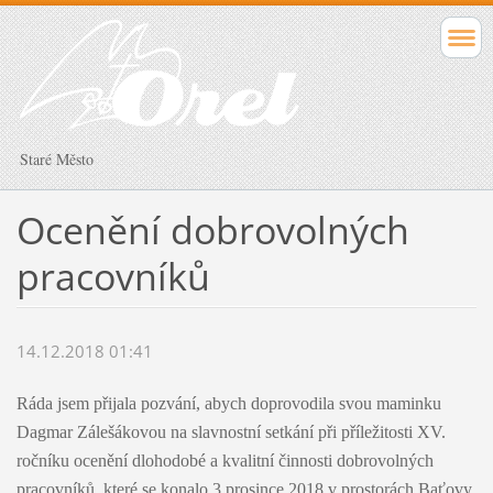
Staré Město
Ocenění dobrovolných
pracovníků
14.12.2018 01:41
Ráda jsem přijala pozvání, abych doprovodila svou maminku
Dagmar Zálešákovou na slavnostní setkání při příležitosti XV.
ročníku ocenění dlohodobé a kvalitní činnosti dobrovolných
pracovníků, které se konalo 3.prosince 2018 v prostorách Baťovy