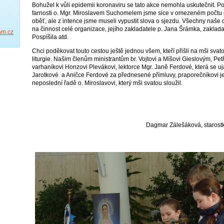
Bohužel k vůli epidemii koronaviru se tato akce nemohla uskutečnit. 
farnosti o. Mgr. Miroslavem Suchomelem jsme sice v omezeném počtu do 
oběť, ale z intence jsme museli vypustit slova o sjezdu. Všechny naše
na činnost celé organizace, jejího zakladatele p. Jana Šrámka, zaklada
am.cz
Pospíšila atd.
Chci poděkovat touto cestou ještě jednou všem, kteří přišli na mši svatou
liturgie. Našim členům ministrantům br. Vojtovi a Míšovi Gieslovým, Pet
varhaníkovi Honzovi Plevákovi, lektorce Mgr. Janě Ferdové, která se uja
Jarotkové a Aničce Ferdové za přednesené přímluvy, praporečníkovi je
neposlední řadě o. Miroslavovi, který mši svatou sloužil.
Dagmar Zálešáková, starostka jednoty