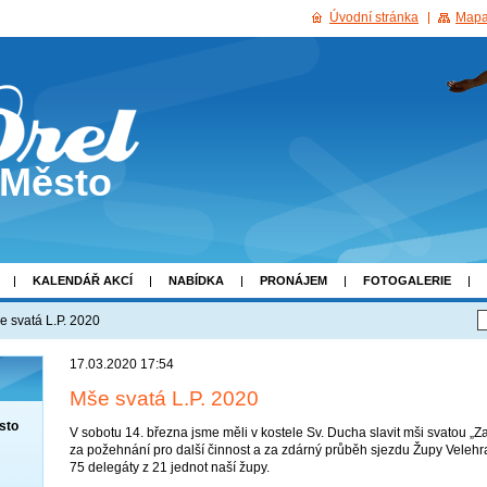
Úvodní stránka
Mapa
 Město
KALENDÁŘ AKCÍ
NABÍDKA
PRONÁJEM
FOTOGALERIE
e svatá L.P. 2020
17.03.2020 17:54
Mše svatá L.P. 2020
sto
V sobotu 14. března jsme měli v kostele Sv. Ducha slavit mši svatou „Z
za požehnání pro další činnost a za zdárný průběh sjezdu Župy Velehr
75 delegáty z 21 jednot naší župy.