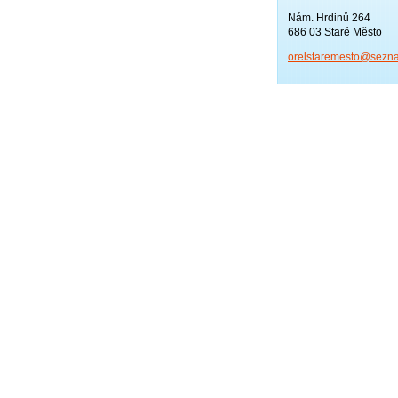
Nám. Hrdinů 264
686 03 Staré Město
orelstar
emesto@s
ezn