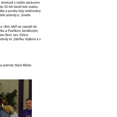
Po domluvě s naším správcem
30 lidí slavili tuto svatou
 díky a prosby byly směrovány
tele jednoty p. Josefa
 i těm, kteří se zapojili do
říku a Pavlíkovi Jarotkovým,
la čtení, ses. Elišce
dnoty br. Zdeňku Vojtkovi a v
 Staré Město