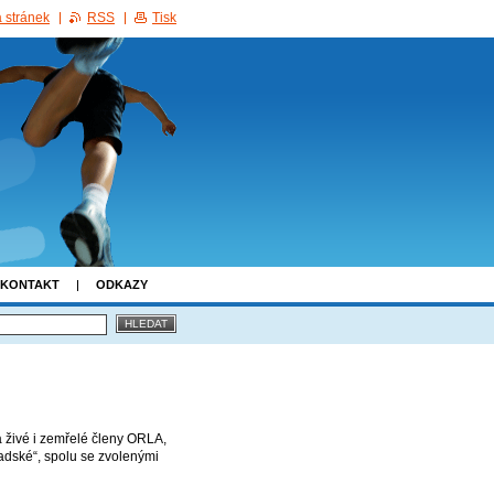
 stránek
RSS
Tisk
KONTAKT
ODKAZY
a živé i zemřelé členy ORLA,
adské“, spolu se zvolenými