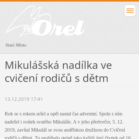
Staré Město
Mikulášská nadílka ve
cvičení rodičů s dětm
13.12.2019 17:41
Rok se s rokem sešel a opět nastal čas adventní. Spolu s ním
nadešel i svátek svatého Mikuláše. A v jeho předvečer, 5. 12.
2019, zavítal Mikuláš se svou andělskou družinou do Cvičení
rodičů s dětmi. To probíhalo stejně jako každý jiný čtvrtek od 16