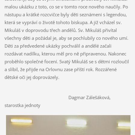
malou ukázku z toto, co se v tomto roce nového naučily. Po
nástupu a krátké rozcvičce byly děti seznámeni s legendou,
která se vypráví o životě tohoto biskupa. A již vcházel sv.
Mikuláš v doprovodu třech andělů. Sv. Mikuláš přivítal
všechny děti a požádal je, aby se pochlubily co nového umí.
Děti za předvedené ukázky pochválil a andělé začali
rozdávat nadílku, kterou měl pro ně připravenou. Nakonec
proběhlo společné focení. Svatý Mikuláš se s dětmi rozloučil
a slíbil, že přijde na Orlovnu zase příští rok. Rozzářené
dětské oči jej doprovázely.
Dagmar Zálešáková,
starostka jednoty