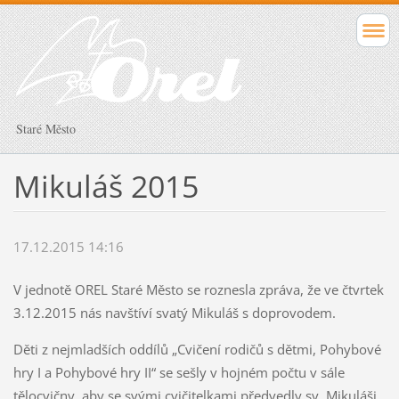
Staré Město
Mikuláš 2015
17.12.2015 14:16
V jednotě OREL Staré Město se roznesla zpráva, že ve čtvrtek
3.12.2015 nás navštíví svatý Mikuláš s doprovodem.
Děti z nejmladších oddílů „Cvičení rodičů s dětmi, Pohybové
hry I a Pohybové hry II“ se sešly v hojném počtu v sále
tělocvičny, aby se svými cvičitelkami předvedly sv. Mikuláši