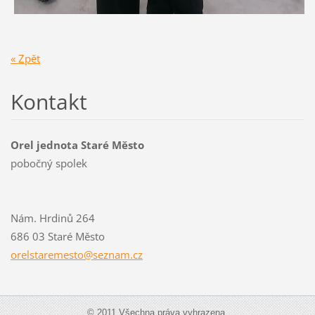
« Zpět
Kontakt
Orel jednota Staré Město
pobočný spolek
Nám. Hrdinů 264
686 03 Staré Město
orelstar
emesto@s
eznam.cz
© 2011 Všechna práva vyhrazena.