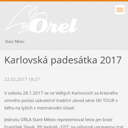
Staré Město
Karlovská padesátka 2017
22.02.2017 18:27
V sobotu 28.1.2017 se ve Velkých Karlovicích za krásného
zimního počasí uskutečnil tradiční závod série SKI TOUR v
běhu na lyžích s mezinárodní účastí.
Jednotu ORLA Staré Město reprezentoval letos jen bratr
František Slavík. Při teplotě -10°C na výborně upravenou trať