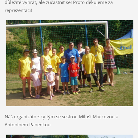
důležité vyhrát, ale zúčastnit se! Proto děkujeme za
reprezentaci!
Náš organizátorský tým se sestrou Miluší Mackovou a
Antonínem Panenkou