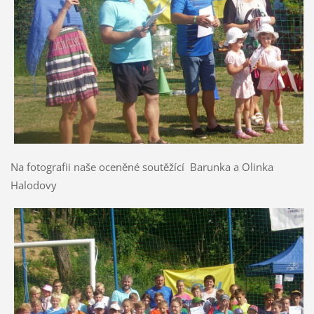
Na fotografii naše oceněné soutěžící Barunka a Olinka
Halodovy