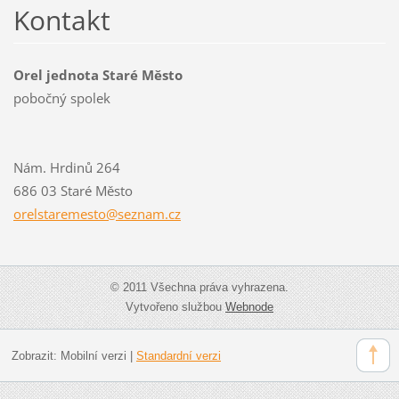
Kontakt
Orel jednota Staré Město
pobočný spolek
Nám. Hrdinů 264
686 03 Staré Město
orelstar
emesto@s
eznam.cz
© 2011 Všechna práva vyhrazena.
Vytvořeno službou
Webnode
Zobrazit:
Mobilní verzi
|
Standardní verzi