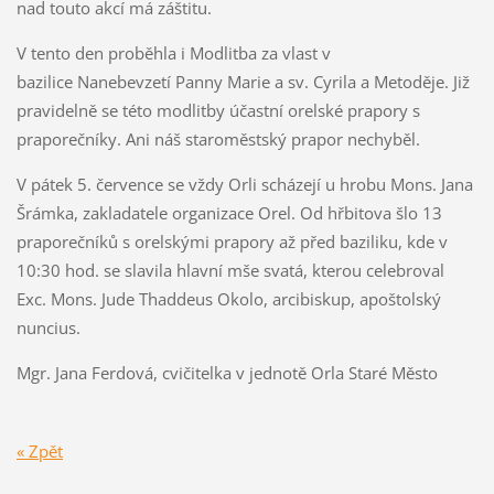
nad touto akcí má záštitu.
V tento den proběhla i Modlitba za vlast v
bazilice Nanebevzetí Panny Marie a sv. Cyrila a Metoděje. Již
pravidelně se této modlitby účastní orelské prapory s
praporečníky. Ani náš staroměstský prapor nechyběl.
V pátek 5. července se vždy Orli scházejí u hrobu Mons. Jana
Šrámka, zakladatele organizace Orel. Od hřbitova šlo 13
praporečníků s orelskými prapory až před baziliku, kde v
10:30 hod. se slavila hlavní mše svatá, kterou celebroval
Exc. Mons. Jude Thaddeus Okolo, arcibiskup, apoštolský
nuncius.
Mgr. Jana Ferdová, cvičitelka v jednotě Orla Staré Město
« Zpět