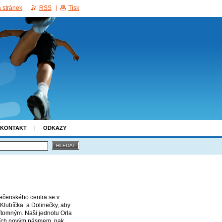
 stránek
RSS
Tisk
KONTAKT
ODKAZY
ečenského centra se v
Klubíčka a Dolinečky, aby
ítomným. Naši jednotu Orla
vářích novým pásmem, pak