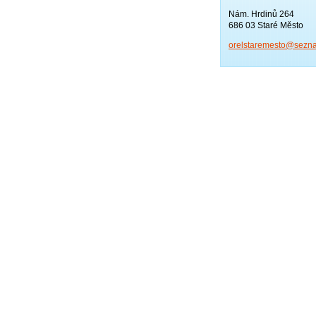
Nám. Hrdinů 264
686 03 Staré Město
orelstar
emesto@s
ezn