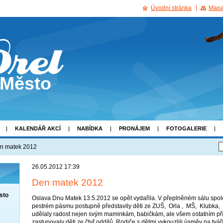
Úvodní stránka
Mapa
 Město
KALENDÁŘ AKCÍ
NABÍDKA
PRONÁJEM
FOTOGALERIE
n matek 2012
26.05.2012 17:39
Den matek 2012
sto
Oslava Dnu Matek 13.5.2012 se opět vydařila. V přeplněném sálu spol
pestrém pásmu postupně představily děti ze ZUŠ, Orla , MŠ, Klubka, 
udělaly radost nejen svým maminkám, babičkám, ale všem ostatním př
zastupovaly děti ze čtyř oddílů. Rodiče s dětmi vykouzlili úsměv na t