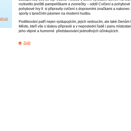
rozkvetlo jeviště pampeliškami a zvonečky – oddíl Cvičení a pohybové hr
pohybové hry II si připravily cvičení s dopravními značkami a nakonec 
sporty s tanečním pásmen na moderní hudbu.
am.cz
Poděkování patří nejen vystupujícím, jejich vedoucím, ale také členům 
Město, kteří vše s láskou připravili a v neposlední řadě i panu místosta
jeho vtipné a humorné představování jednotlivých účinkujících.
Zpět