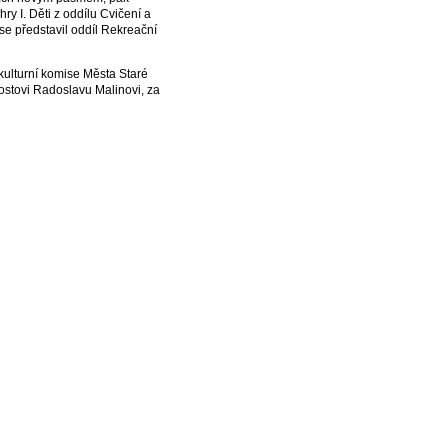
y I. Děti z oddílu Cvičení a
se představil oddíl Rekreační
kulturní komise Města Staré
rostovi Radoslavu Malinovi, za