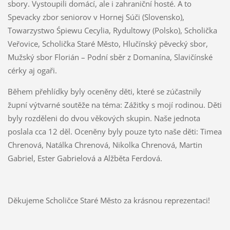
sbory. Vystoupili domácí, ale i zahraniční hosté. A to
Spevacky zbor seniorov v Hornej Súči (Slovensko),
Towarzystwo Śpiewu Cecylia, Rydultowy (Polsko), Scholička
Veřovice, Scholička Staré Město, Hlučínský pěvecký sbor,
Mužský sbor Florián – Podní sběr z Domanína, Slavičínské
cérky aj ogaři.
Během přehlídky byly oceněny děti, které se zúčastnily
župní výtvarné soutěže na téma: Zážitky s mojí rodinou. Děti
byly rozděleni do dvou věkových skupin. Naše jednota
poslala cca 12 děl. Oceněny byly pouze tyto naše děti: Timea
Chrenová, Natálka Chrenová, Nikolka Chrenová, Martin
Gabriel, Ester Gabrielová a Alžběta Ferdová.
Děkujeme Scholičce Staré Město za krásnou reprezentaci!