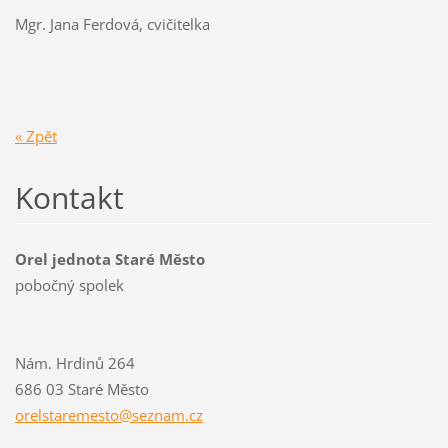
Mgr. Jana Ferdová, cvičitelka
« Zpět
Kontakt
Orel jednota Staré Město
pobočný spolek
Nám. Hrdinů 264
686 03 Staré Město
orelstar
emesto@s
eznam.cz