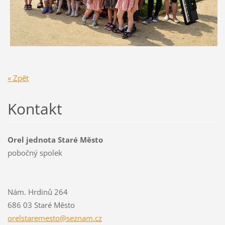
« Zpět
Kontakt
Orel jednota Staré Město
pobočný spolek
Nám. Hrdinů 264
686 03 Staré Město
orelstar
emesto@s
eznam.cz