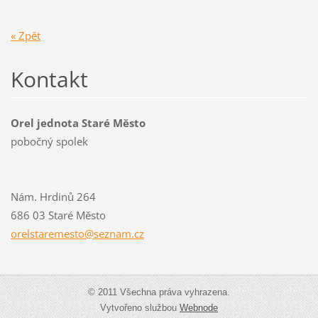
« Zpět
Kontakt
Orel jednota Staré Město
pobočný spolek
Nám. Hrdinů 264
686 03 Staré Město
orelstar
emesto@s
eznam.cz
© 2011 Všechna práva vyhrazena.
Vytvořeno službou
Webnode