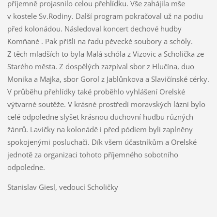
příjemně projasnilo celou přehlídku. Vše zahájila mše
v kostele Sv.Rodiny. Další program pokračoval už na podiu
před kolonádou. Následoval koncert dechové hudby
Komňané . Pak přišli na řadu pěvecké soubory a schóly.
Z těch mladších to byla Malá schóla z Vizovic a Scholička ze
Starého města. Z dospělých zazpíval sbor z Hlučína, duo
Monika a Majka, sbor Gorol z Jablůnkova a Slavičínské cérky.
V průběhu přehlídky také proběhlo vyhlášení Orelské
výtvarné soutěže. V krásné prostředí moravských lázní bylo
celé odpoledne slyšet krásnou duchovní hudbu různých
žánrů. Lavičky na kolonádě i před pódiem byli zaplněny
spokojenými posluchači. Dík všem účastníkům a Orelské
jednotě za organizaci tohoto příjemného sobotního
odpoledne.
Stanislav Giesl, vedoucí Scholičky